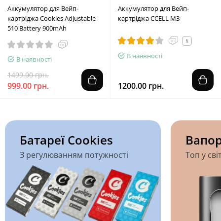
Аккумулятор для Вейп-
Аккумулятор для Вейп-
картріджа Cookies Adjustable
картріджа CCELL M3
510 Battery 900mAh
1
В наявності
В наявності
1499.00 грн.
999.00 грн.
1200.00 грн.
Батареї Cookies
Вапор
З регулюванням потужності
Топ у сві