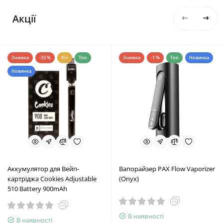
Акції
Знижка
-33 %
Хіт
Топ
Знижка
-1 %
Топ
Новинка
Новинка
Аккумулятор для Вейп-
Вапорайзер PAX Flow Vaporizer
картріджа Cookies Adjustable
(Onyx)
510 Battery 900mAh
В наявності
В наявності