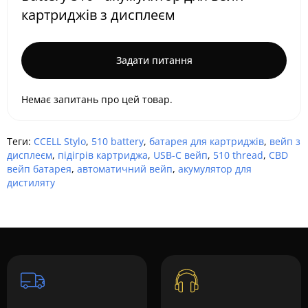
картриджів з дисплеєм
Задати питання
Немає запитань про цей товар.
Теги:
CCELL Stylo
,
510 battery
,
батарея для картриджів
,
вейп з
дисплеєм
,
підігрів картриджа
,
USB-C вейп
,
510 thread
,
CBD
вейп батарея
,
автоматичний вейп
,
акумулятор для
дистиляту