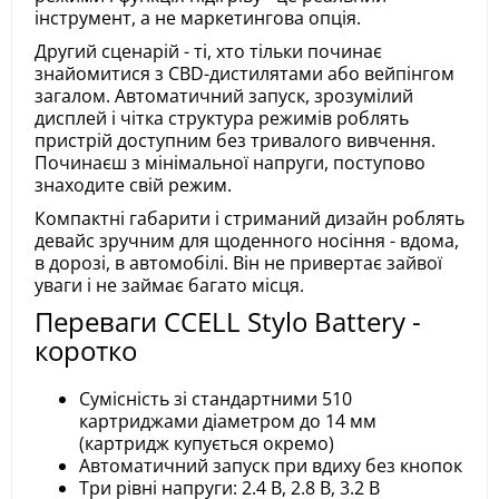
інструмент, а не маркетингова опція.
Другий сценарій - ті, хто тільки починає
знайомитися з CBD-дистилятами або вейпінгом
загалом. Автоматичний запуск, зрозумілий
дисплей і чітка структура режимів роблять
пристрій доступним без тривалого вивчення.
Починаєш з мінімальної напруги, поступово
знаходите свій режим.
Компактні габарити і стриманий дизайн роблять
девайс зручним для щоденного носіння - вдома,
в дорозі, в автомобілі. Він не привертає зайвої
уваги і не займає багато місця.
Переваги CCELL Stylo Battery -
коротко
Сумісність зі стандартними 510
картриджами діаметром до 14 мм
(картридж купується окремо)
Автоматичний запуск при вдиху без кнопок
Три рівні напруги: 2.4 В, 2.8 В, 3.2 В