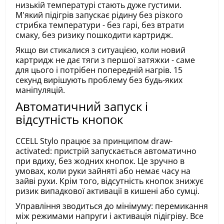
низькій температурі стають дуже густими.
М'який підігрів запускає рідину без різкого
стрибка температури - без гарі, без втрати
смаку, без ризику пошкодити картридж.
Якщо ви стикалися з ситуацією, коли новий
картридж не дає тяги з першої затяжки - саме
для цього і потрібен попередній нагрів. 15
секунд вирішують проблему без будь-яких
маніпуляцій.
Автоматичний запуск і
відсутність кнопок
CCELL Stylo працює за принципом draw-
activated: пристрій запускається автоматично
при вдиху, без жодних кнопок. Це зручно в
умовах, коли руки зайняті або немає часу на
зайві рухи. Крім того, відсутність кнопок знижує
ризик випадкової активації в кишені або сумці.
Управління зводиться до мінімуму: перемикання
між режимами напруги і активація підігріву. Все