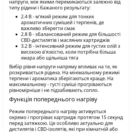
напруги, між якими перемикаються залежно від
типу рідини і бажаного результату:
2.4 В - м'який режим для тонких
ароматичних сумішей і терпенів, де
важливо зберегти смак
2.8 В - збалансований режим для більшості
CBD-дистилятів і масляних картриджів
3.2 В - інтенсивний режим для густих олій з
високою в'язкістю, коли потрібна більша
хмара або щільніша тяга
Вибір рівня напруги напряму впливає на те, як
розкривається рідина. На мінімальному режимі
терпени і ароматика зберігаються краще. На
максимальному - густі суміші прогріваються
рівномірніше і не підзабивають сопло.
Функція попереднього нагріву
Режим попереднього нагріву активується
окремо і прогріває картридж протягом 15 секунд
перед затяжкою. Це особливо актуально для
дистилятів і CBD-ізолятів, які при кімнатній або