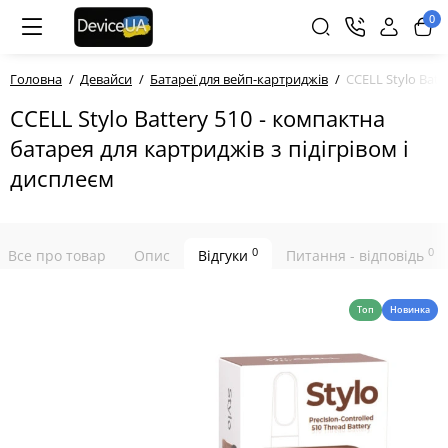
0
Головна
Девайси
Батареї для вейп-картриджів
CCELL Stylo Bat
CCELL Stylo Battery 510 - компактна
батарея для картриджів з підігрівом і
дисплеєм
0
0
Все про товар
Опис
Відгуки
Питання - відповідь
Топ
Новинка