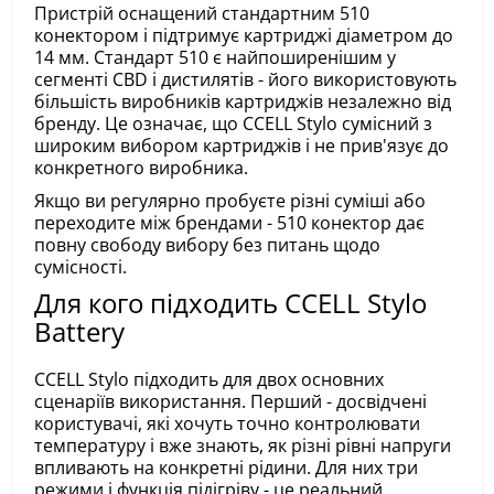
Пристрій оснащений стандартним 510
конектором і підтримує картриджі діаметром до
14 мм. Стандарт 510 є найпоширенішим у
сегменті CBD і дистилятів - його використовують
більшість виробників картриджів незалежно від
бренду. Це означає, що CCELL Stylo сумісний з
широким вибором картриджів і не прив'язує до
конкретного виробника.
Якщо ви регулярно пробуєте різні суміші або
переходите між брендами - 510 конектор дає
повну свободу вибору без питань щодо
сумісності.
Для кого підходить CCELL Stylo
Battery
CCELL Stylo підходить для двох основних
сценаріїв використання. Перший - досвідчені
користувачі, які хочуть точно контролювати
температуру і вже знають, як різні рівні напруги
впливають на конкретні рідини. Для них три
режими і функція підігріву - це реальний