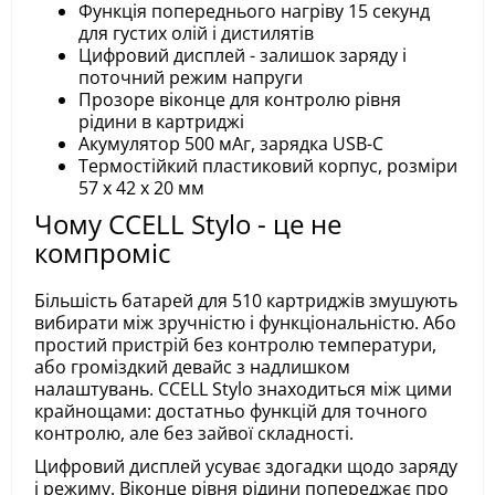
Функція попереднього нагріву 15 секунд
для густих олій і дистилятів
Цифровий дисплей - залишок заряду і
поточний режим напруги
Прозоре віконце для контролю рівня
рідини в картриджі
Акумулятор 500 мАг, зарядка USB-C
Термостійкий пластиковий корпус, розміри
57 x 42 x 20 мм
Чому CCELL Stylo - це не
компроміс
Більшість батарей для 510 картриджів змушують
вибирати між зручністю і функціональністю. Або
простий пристрій без контролю температури,
або громіздкий девайс з надлишком
налаштувань. CCELL Stylo знаходиться між цими
крайнощами: достатньо функцій для точного
контролю, але без зайвої складності.
Цифровий дисплей усуває здогадки щодо заряду
і режиму. Віконце рівня рідини попереджає про