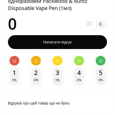
одноразовий Packwood & Runtz
Disposable Vape Pen (1мл)
0
0
Написати відгук
1
2
3
4
5
0%
0%
0%
0%
0%
Відгуків про цей товар ще не було.