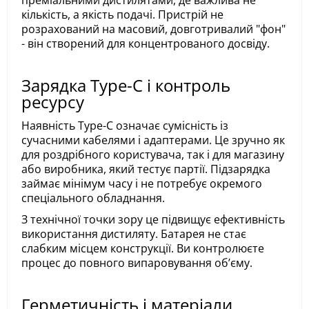
преміальними дистилятами, де важлива не
кількість, а якість подачі. Пристрій не
розрахований на масовий, довготривалий "фон"
- він створений для концентрованого досвіду.
Зарядка Type-C і контроль
ресурсу
Наявність Type-C означає сумісність із
сучасними кабелями і адаптерами. Це зручно як
для роздрібного користувача, так і для магазину
або виробника, який тестує партії. Підзарядка
займає мінімум часу і не потребує окремого
спеціального обладнання.
З технічної точки зору це підвищує ефективність
використання дистиляту. Батарея не стає
слабким місцем конструкції. Ви контролюєте
процес до повного випаровування обʼєму.
Герметичність і матеріали