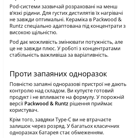
Pod-системи зазвичай розраховані на менш
вʼязкі рідини. Для густих дистилятів їх нагрівачі
не завжди оптимальні. Кераміка в Packwood &
Runtz спеціально адаптована під концентрати з
високою щільністю.
Pod дає можливість змінювати потужність, але
це не завжди плюс. У роботі з концентратами
стабільність важливіша за варіативність.
Проти запаяних одноразок
Повністю запаяні одноразові пристрої не дають
контролю над складом. Ви купуєте готовий
продукт і не впливаєте на формулу. У порожній
версії
Packwood & Runtz
рішення приймає
користувач.
Крім того, завдяки Type-C ви не втрачаєте
залишок через розряд. У багатьох класичних
одноразках батарея стає обмеженням.