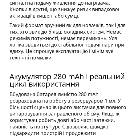
сигнал на подачу живлення до нагрівача.
Кнопки відсутні, що знижує ризик випадкової
активації в кишені або сумці.
Такий формат зручний як для новачків, так і для
тих, хто звик до більш складних систем. Немає
режимів потужності, немає перемикань. Уся
логіка зводиться до стабільної подачі пари при
вдиху. Це спрощує експлуатацію і мінімізує
технічні помилки.
Акумулятор 280 mAh і реальний
цикл використання
Вбудована батарея ємністю 280 mAh
розрахована на роботу з резервуаром 1 мл. У
більшості сценаріїв цього вистачає для повного
випаровування заправленого обʼєму. Якщо ж
користувач робить довгі або часті затяжки,
наявність порту Type-C дозволяє швидко
підзарядити пристрій і продовжити