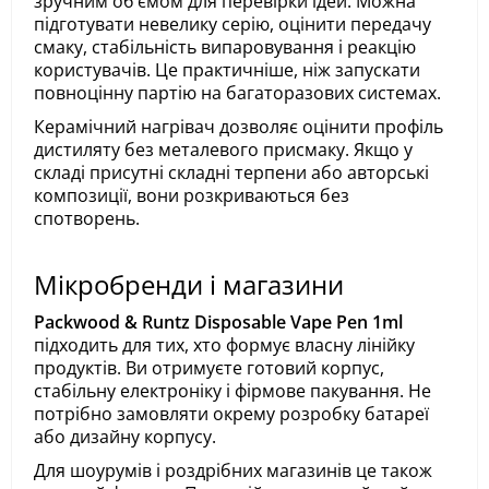
зручним обʼємом для перевірки ідей. Можна
підготувати невелику серію, оцінити передачу
смаку, стабільність випаровування і реакцію
користувачів. Це практичніше, ніж запускати
повноцінну партію на багаторазових системах.
Керамічний нагрівач дозволяє оцінити профіль
дистиляту без металевого присмаку. Якщо у
складі присутні складні терпени або авторські
композиції, вони розкриваються без
спотворень.
Мікробренди і магазини
Packwood & Runtz Disposable Vape Pen 1ml
підходить для тих, хто формує власну лінійку
продуктів. Ви отримуєте готовий корпус,
стабільну електроніку і фірмове пакування. Не
потрібно замовляти окрему розробку батареї
або дизайну корпусу.
Для шоурумів і роздрібних магазинів це також