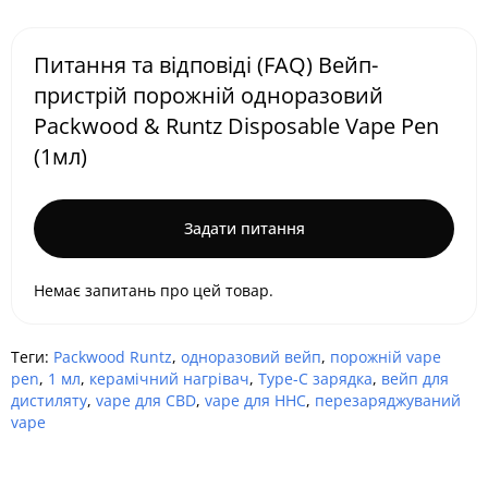
Питання та відповіді (FAQ) Вейп-
пристрій порожній одноразовий
Packwood & Runtz Disposable Vape Pen
(1мл)
Задати питання
Немає запитань про цей товар.
Теги:
Packwood Runtz
,
одноразовий вейп
,
порожній vape
pen
,
1 мл
,
керамічний нагрівач
,
Type-C зарядка
,
вейп для
дистиляту
,
vape для CBD
,
vape для HHC
,
перезаряджуваний
vape