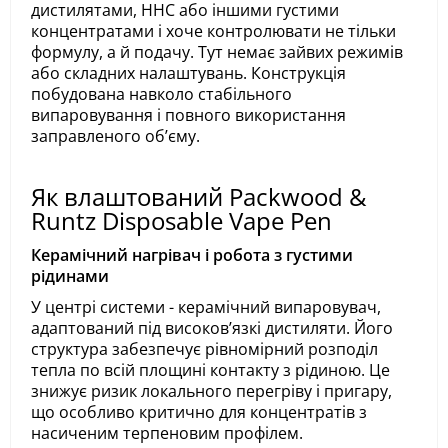
дистилятами, HHC або іншими густими
концентратами і хоче контролювати не тільки
формулу, а й подачу. Тут немає зайвих режимів
або складних налаштувань. Конструкція
побудована навколо стабільного
випаровування і повного використання
заправленого обʼєму.
Як влаштований Packwood &
Runtz Disposable Vape Pen
Керамічний нагрівач і робота з густими
рідинами
У центрі системи - керамічний випаровувач,
адаптований під високовʼязкі дистиляти. Його
структура забезпечує рівномірний розподіл
тепла по всій площині контакту з рідиною. Це
знижує ризик локального перегріву і пригару,
що особливо критично для концентратів з
насиченим терпеновим профілем.