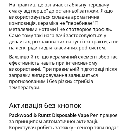
На практиці це означає стабільну передачу
смаку від першої до останньої затяжки. Якщо
використовується складна ароматична
композиція, кераміка не "перебиває" її
металевими нотами і не спотворює профіль.
Саме тому такі нагрівачі застосовуються у
девайсах, розрахованих на густі екстракти, а не
на легкі рідини для класичних pod-систем.
Важливо й те, що керамічний елемент зберігає
ефективність навіть при інтенсивному
використанні. При правильній підготовці після
заправки випаровування залишається
прогнозованим і без різких стрибків
температури.
Активація без кнопок
Packwood & Runtz Disposable Vape Pen
працює
за принципом автоматичної активації.
Користувач робить затяжку - сенсор тяги подає