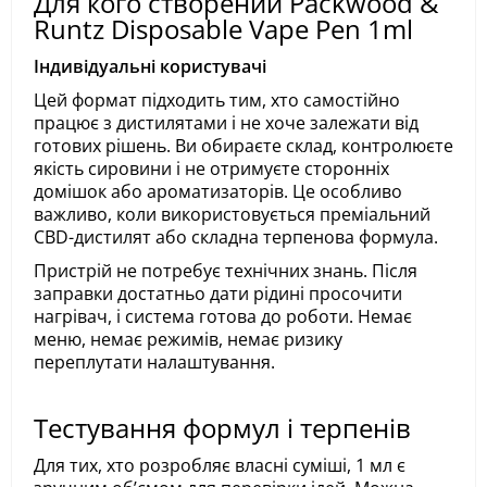
Для кого створений Packwood &
Runtz Disposable Vape Pen 1ml
Індивідуальні користувачі
Цей формат підходить тим, хто самостійно
працює з дистилятами і не хоче залежати від
готових рішень. Ви обираєте склад, контролюєте
якість сировини і не отримуєте сторонніх
домішок або ароматизаторів. Це особливо
важливо, коли використовується преміальний
CBD-дистилят або складна терпенова формула.
Пристрій не потребує технічних знань. Після
заправки достатньо дати рідині просочити
нагрівач, і система готова до роботи. Немає
меню, немає режимів, немає ризику
переплутати налаштування.
Тестування формул і терпенів
Для тих, хто розробляє власні суміші, 1 мл є