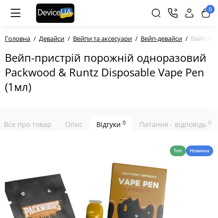
0
Головна
Девайси
Вейпи та аксесуари
Вейп-девайси
Вейп-при
Вейп-пристрій порожній одноразовий
Packwood & Runtz Disposable Vape Pen
(1мл)
0
0
Все про товар
Опис
Відгуки
Питання - відповідь
Топ
Новинка