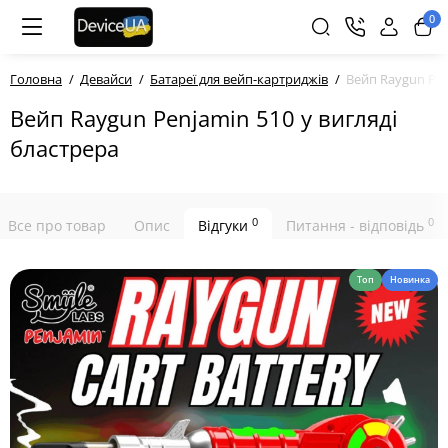
0
Головна
Девайси
Батареї для вейп-картриджів
Вейп Raygun Pen
Вейп Raygun Penjamin 510 у вигляді
бластрера
0
0
Все про товар
Опис
Відгуки
Питання - відповідь
Топ
Новинка