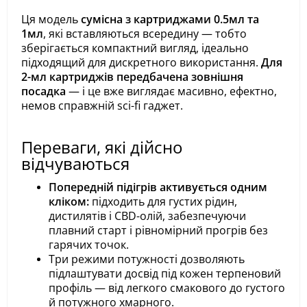
Ця модель
сумісна з картриджами 0.5мл та
1мл
, які вставляються всередину — тобто
зберігається компактний вигляд, ідеально
підходящий для дискретного використання.
Для
2-мл картриджів передбачена зовнішня
посадка
— і це вже виглядає масивно, ефектно,
немов справжній sci-fi гаджет.
Переваги, які дійсно
відчуваються
Попередній підігрів активується одним
кліком:
підходить для густих рідин,
дистилятів і CBD-олій, забезпечуючи
плавний старт і рівномірний прогрів без
гарячих точок.
Три режими потужності дозволяють
підлаштувати досвід під кожен терпеновий
профіль — від легкого смакового до густого
й потужного хмарного.