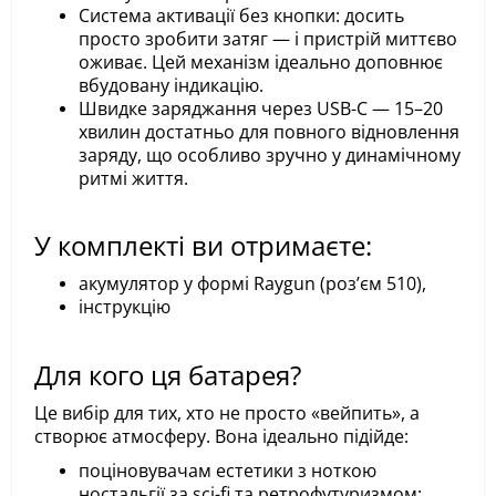
Система активації без кнопки: досить
просто зробити затяг — і пристрій миттєво
оживає. Цей механізм ідеально доповнює
вбудовану індикацію.
Швидке заряджання через USB-C — 15–20
хвилин достатньо для повного відновлення
заряду, що особливо зручно у динамічному
ритмі життя.
У комплекті ви отримаєте:
акумулятор у формі Raygun (роз’єм 510),
інструкцію
Для кого ця батарея?
Це вибір для тих, хто не просто «вейпить», а
створює атмосферу. Вона ідеально підійде:
поціновувачам естетики з ноткою
ностальгії за sci-fi та ретрофутуризмом;