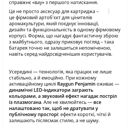
справжнє «вау» з першого натискання.
Це не просто аксесуар для картриджа –
це фірмовий артоб'єкт для цінителів
аромакультури, який поєднує інновації,
дизайн та функціональність в одному фірмовому
корпусі. Форма, що нагадує фантастичну зброю
з майбутнього, одразу приковує погляд – така
батарея точно не залишиться непоміченою,
навіть серед найдосвідченіших користувачів.
Усередині — технологія, яка працює не лише
стабільно, а й емоційно. При кожному
активаційному циклі
Raygun Penjamin
оживає —
динамічні LED-індикатори заграють
кольорами, а звуковий ефект нагадає постріл
із плазмогана
. Але не хвилюйтесь —
все
налаштовано так, щоб не дратувати у
публічному просторі
: ефекти короткі, чіткі й
залишають післясмак стилю, а не шуму.