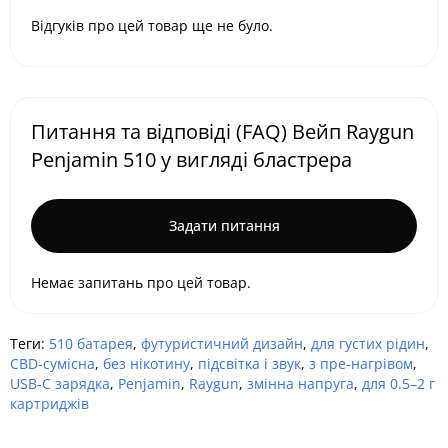
Відгуків про цей товар ще не було.
Питання та відповіді (FAQ) Вейп Raygun
Penjamin 510 у вигляді бластрера
Задати питання
Немає запитань про цей товар.
Теги:
510 батарея
,
футуристичний дизайн
,
для густих рідин
,
CBD-сумісна
,
без нікотину
,
підсвітка і звук
,
з пре-нагрівом
,
USB-C зарядка
,
Penjamin
,
Raygun
,
змінна напруга
,
для 0.5–2 г
картриджів