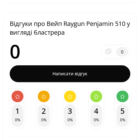
Відгуки про Вейп Raygun Penjamin 510 у
вигляді бластрера
0
0
Написати відгук
1
2
3
4
5
0%
0%
0%
0%
0%